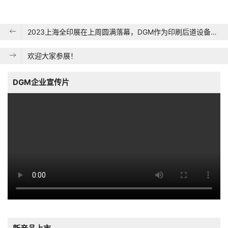
2023上海全印展在上周圆满落幕，DGM作为印刷后道设备生产商在本次展会上取得了令人骄傲的成果。展位面积高达300平米，吸引了众多参观者的目光。
欢迎大家参展！
DGM企业宣传片